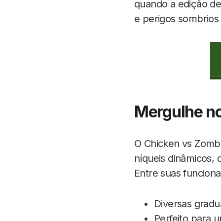
quando a edição de
e perigos sombrios
Mergulhe no
O Chicken vs Zombie
níqueis dinâmicos, d
Entre suas funciona
Diversas gradu
Perfeito para