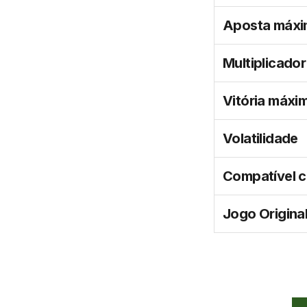
Aposta máxi
Multiplicado
Vitória máxi
Volatilidade
Compatível c
Jogo Origina