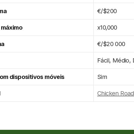
ma
€/$200
r máximo
x10,000
ma
€/$20 000
Fácil, Médio, 
om dispositivos móveis
Sim
l
Chicken Road