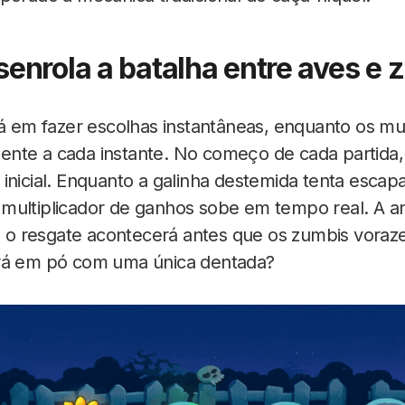
enrola a batalha entre aves e 
tá em fazer escolhas instantâneas, enquanto os mul
nte a cada instante. No começo de cada partida,
inicial. Enquanto a galinha destemida tenta escap
multiplicador de ganhos sobe em tempo real. A a
ue o resgate acontecerá antes que os zumbis vora
ará em pó com uma única dentada?