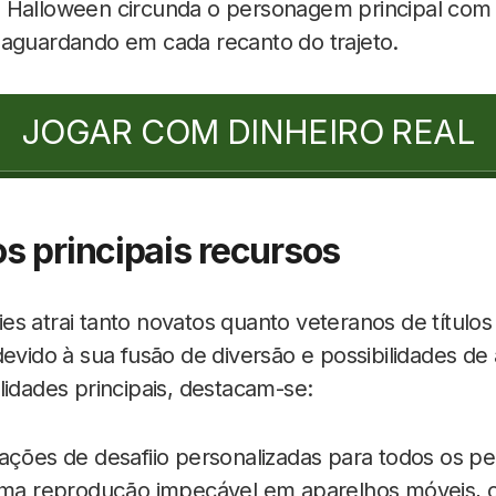
 Halloween circunda o personagem principal com
 aguardando em cada recanto do trajeto.
JOGAR COM DINHEIRO REAL
s principais recursos
s atrai tanto novatos quanto veteranos de títulos 
evido à sua fusão de diversão e possibilidades de 
lidades principais, destacam-se:
ações de desafiio personalizadas para todos os pe
 uma reprodução impecável em aparelhos móveis,